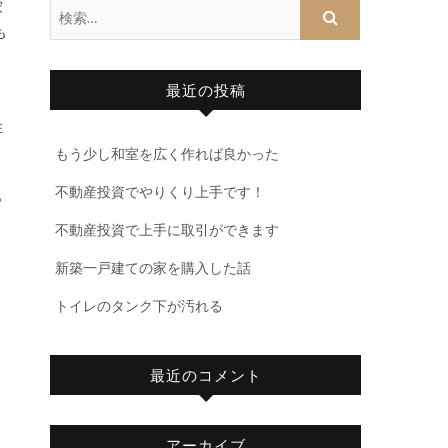
家
も
最近の投稿
と
住
もう少し和室を広く作れば良かった
不動産投資でやりくり上手です！
ら
不動産投資で上手に取引ができます
新築一戸建ての家を購入した話
トイレのタンク下が汚れる
最近のコメント
アーカイブ